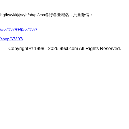
ky/yl/kj/js/yh/sb/pj/vns各行各业域名，批量微信：
67397/refp/67397/
/shop/67397/
Copyright © 1998 - 2026 99xl.com All Rights Reserved.